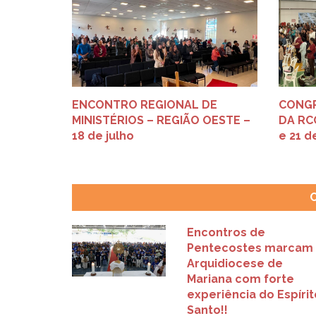
ENCONTRO REGIONAL DE
CONGR
MINISTÉRIOS – REGIÃO OESTE –
DA RCC
18 de julho
e 21 d
Encontros de
Pentecostes marcam 
Arquidiocese de
Mariana com forte
experiência do Espírit
Santo!!