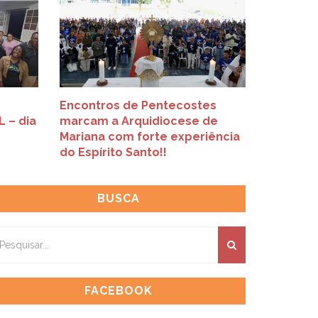
Encontros de Pentecostes
 – dia
marcam a Arquidiocese de
Mariana com forte experiência
do Espírito Santo!!
BUSCA
FACEBOOK