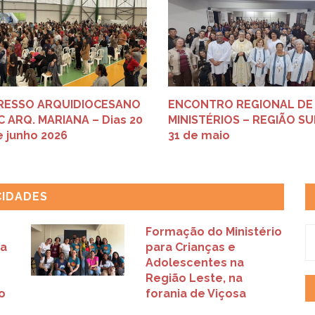
ESSO ARQUIDIOCESANO
ENCONTRO REGIONAL DE
 ARQ. MARIANA – Dias 20
MINISTÉRIOS – REGIÃO SUL
e junho 2026
31 de maio
CIDADES
Formação do Ministério
a
para Crianças e
Adolescentes na
Região Leste, na
o
forania de Viçosa