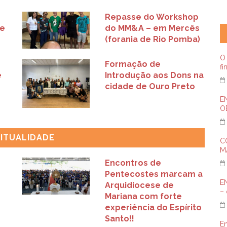
Repasse do Workshop
de
do MM&A – em Mercês
(forania de Rio Pomba)
O 
Formação de
fi
e
Introdução aos Dons na
cidade de Ouro Preto
E
OE
RITUALIDADE
C
M
Encontros de
Pentecostes marcam a
E
Arquidiocese de
– 
Mariana com forte
experiência do Espírito
Santo!!
E