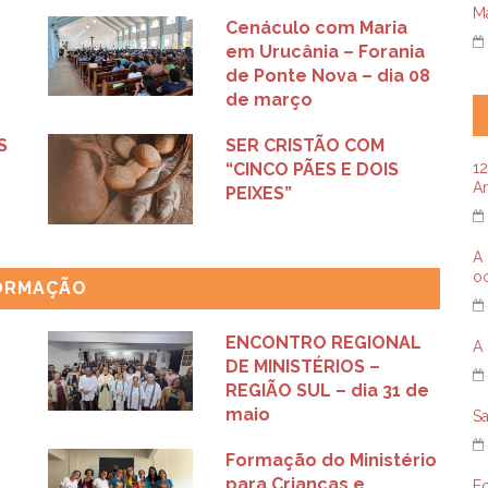
Ma
Cenáculo com Maria
em Urucânia – Forania
de Ponte Nova – dia 08
de março
S
SER CRISTÃO COM
12
“CINCO PÃES E DOIS
A
PEIXES”
A 
oc
ORMAÇÃO
ENCONTRO REGIONAL
A 
DE MINISTÉRIOS –
REGIÃO SUL – dia 31 de
maio
Sa
Formação do Ministério
para Crianças e
F