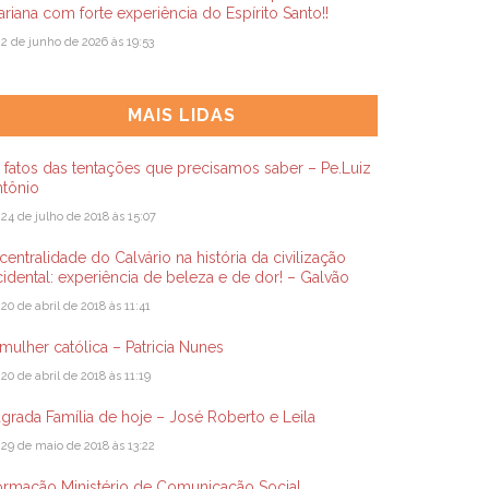
riana com forte experiência do Espírito Santo!!
2 de junho de 2026 às 19:53
MAIS LIDAS
 fatos das tentações que precisamos saber – Pe.Luiz
ntônio
24 de julho de 2018 às 15:07
centralidade do Calvário na história da civilização
idental: experiência de beleza e de dor! – Galvão
20 de abril de 2018 às 11:41
mulher católica – Patricia Nunes
20 de abril de 2018 às 11:19
grada Família de hoje – José Roberto e Leila
29 de maio de 2018 às 13:22
ormação Ministério de Comunicação Social