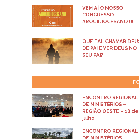
VEM AÍ O NOSSO
CONGRESSO
ARQUIDIOCESANO !!!
QUE TAL CHAMAR DEU
DE PAI E VER DEUS NO
SEU PAI?
F
ENCONTRO REGIONAL
DE MINISTÉRIOS –
REGIÃO OESTE – 18 de
julho
ENCONTRO REGIONAL
DE MINISTÉRIOS –