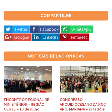
COMPARTILHE
Twitter
Facebook
WhatsApp
Google+
LinkedIn
Pinterest
NOTÍCIAS RELACIONADAS
ENCONTRO REGIONAL DE
CONGRESSO
MINISTÉRIOS – REGIÃO
ARQUIDIOCESANO DA RCC
OESTE – 18 de julho
ARQ. MARIANA – Dias 20 e