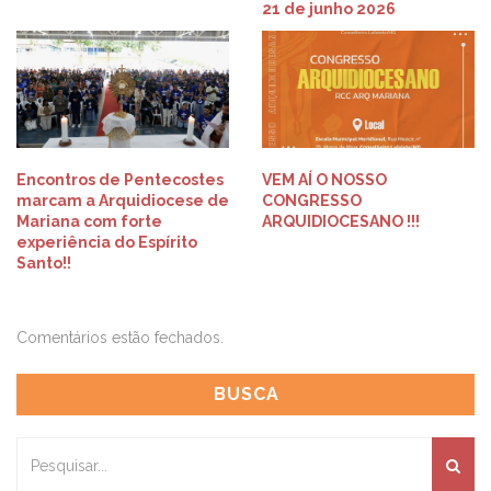
21 de junho 2026
Encontros de Pentecostes
VEM AÍ O NOSSO
marcam a Arquidiocese de
CONGRESSO
Mariana com forte
ARQUIDIOCESANO !!!
experiência do Espírito
Santo!!
Comentários estão fechados.
BUSCA