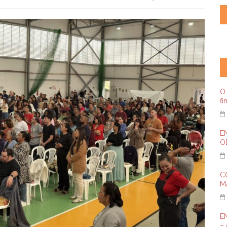
O 
fi
E
OE
C
M
E
– 