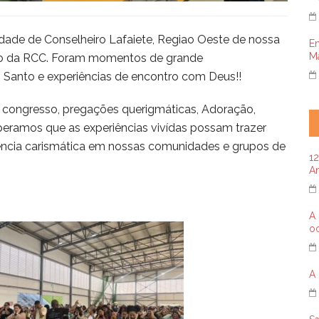
cidade de Conselheiro Lafaiete, Regiao Oeste de nossa
E
Ma
no da RCC. Foram momentos de grande
o Santo e experiências de encontro com Deus!!
 congresso, pregações querigmáticas, Adoração,
speramos que as experiências vivídas possam trazer
ncia carismática em nossas comunidades e grupos de
12
A
A 
oc
A 