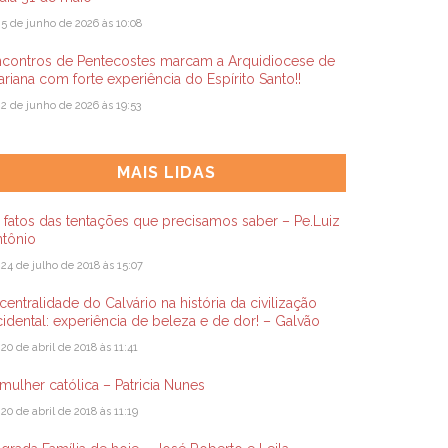
5 de junho de 2026 às 10:08
ncontros de Pentecostes marcam a Arquidiocese de
riana com forte experiência do Espírito Santo!!
2 de junho de 2026 às 19:53
MAIS LIDAS
 fatos das tentações que precisamos saber – Pe.Luiz
ntônio
24 de julho de 2018 às 15:07
centralidade do Calvário na história da civilização
idental: experiência de beleza e de dor! – Galvão
20 de abril de 2018 às 11:41
mulher católica – Patricia Nunes
20 de abril de 2018 às 11:19