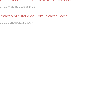
grada Família de hoje – José Roberto e Leila
29 de maio de 2018 às 13:22
ormação Ministério de Comunicação Social
20 de abril de 2018 às 19:39