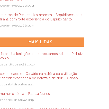
5 de junho de 2026 às 10:08
ncontros de Pentecostes marcam a Arquidiocese de
riana com forte experiência do Espírito Santo!!
2 de junho de 2026 às 19:53
MAIS LIDAS
 fatos das tentações que precisamos saber – Pe.Luiz
ntônio
24 de julho de 2018 às 15:07
centralidade do Calvário na história da civilização
idental: experiência de beleza e de dor! – Galvão
20 de abril de 2018 às 11:41
mulher católica – Patricia Nunes
20 de abril de 2018 às 11:19