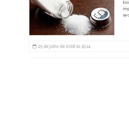
Exi
imp
se 
25 de julho de 2018 às 19:14