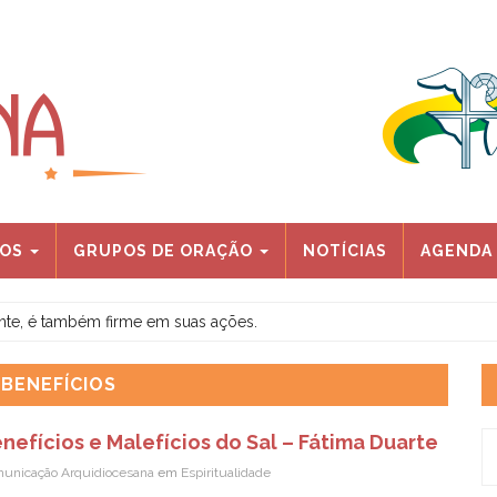
IOS
GRUPOS DE ORAÇÃO
NOTÍCIAS
AGENDA
ente, é também firme em suas ações.
 – REGIÃO OESTE – 18 de julho
 BENEFÍCIOS
nefícios e Malefícios do Sal – Fátima Duarte
unicação Arquidiocesana
em
Espiritualidade