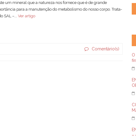
ste um mineral que a natureza nos fornece que é de grande
ortância para a manutenção do metabolismo do nosso corpo. Trata-
do SAL –...
Ver artigo
Comentário(s)
O 
fi
E
OE
C
M
E
– 