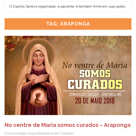
O Espírito Santo é organizado, é paciente, é também firme em suas ações.
ENCONTRO REGIONAL DE MINISTÉRIOS – REGIÃO OESTE – 18 de julho
CO
ju
TAG: ARAPONGA
No ventre de Maria somos curados – Araponga
Comunicação Arquidiocesana
em
Cidades