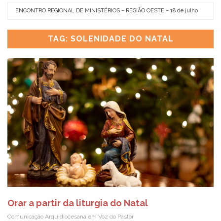
es.
ENCONTRO REGIONAL DE MINISTÉRIOS – REGIÃO OESTE – 18 de julho
CO
ju
TAG: SOLENIDADE DO NATAL
Orar a partir da liturgia do Natal
Comunicação Arquidiocesana
em
Voz do Pastor