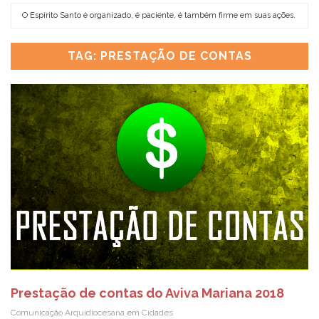
O Espírito Santo é organizado, é paciente, é também firme em suas ações.
EN
TAG: PRESTAÇÃO DE CONTAS
Prestação de contas do Aviva Mariana 2018
Comunicação Arquidiocesana
em
Cidades