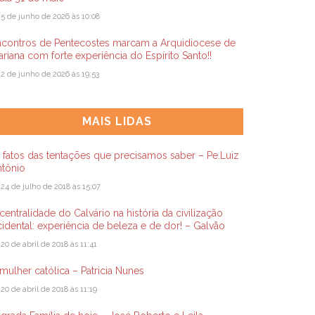
5 de junho de 2026 às 10:08
ncontros de Pentecostes marcam a Arquidiocese de
riana com forte experiência do Espírito Santo!!
2 de junho de 2026 às 19:53
MAIS LIDAS
 fatos das tentações que precisamos saber – Pe.Luiz
ntônio
24 de julho de 2018 às 15:07
centralidade do Calvário na história da civilização
idental: experiência de beleza e de dor! – Galvão
20 de abril de 2018 às 11:41
mulher católica – Patricia Nunes
20 de abril de 2018 às 11:19