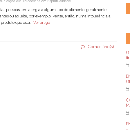
unicação Arquidiocesana
em
Espiritualidade
tas pessoas tem alergia a algum tipo de alimento, geralmente
antes ou ao leite, por exemplo. Pense, então, numa intolerância a
produto que está...
Ver artigo
Comentário(s)
O 
fi
E
OE
C
M
E
– 