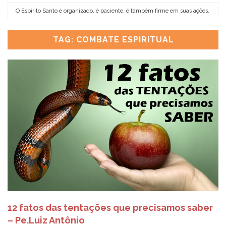
O Espírito Santo é organizado, é paciente, é também firme em suas ações.
ENCONTRO REGIONAL DE MINISTÉRIOS – REGIÃO OESTE – 18 de julho
CO
ju
TAG: COMBATE ESPIRITUAL
12 fatos das tentações que precisamos saber
– Pe.Luiz Antônio