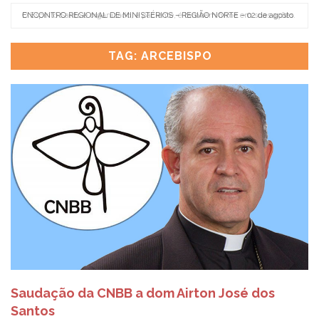
ENCONTRO REGIONAL DE MINISTÉRIOS – REGIÃO NORTE – 02 de agosto
O Espírito Santo é organizado, é paciente, é também firme em suas ações.
EN
TAG: ARCEBISPO
Saudação da CNBB a dom Airton José dos
Santos